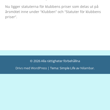
Nu ligger statuterna för klubbens priser som delas ut på
årsmötet inne under “Klubben” och “Statuter för klubbens
priser”.
© 2026 Alla rättigheter förbehållna
Drivs med WordPress
|
Tema: Simple Life av
Nilambar
.