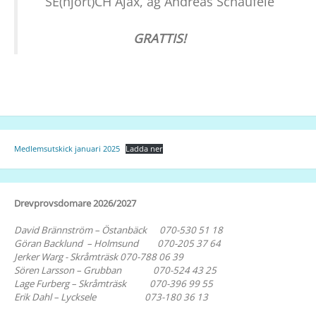
SE(hjort)CH Ajax, äg Andreas Schäufele
GRATTIS!
Medlemsutskick januari 2025
Ladda ner
Drevprovsdomare 2026/2027
David Brännström – Östanbäck 070-530 51 18
Göran Backlund – Holmsund 070-205 37 64
Jerker Warg - Skråmträsk 070-788 06 39
Sören Larsson – Grubban 070-524 43 25
Lage Furberg – Skråmträsk 070-396 99 55
Erik Dahl – Lycksele 073-180 36 13