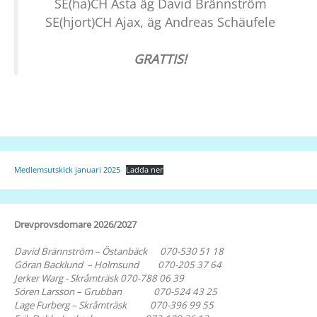
SE(ha)CH Asta äg David Brännström
SE(hjort)CH Ajax, äg Andreas Schäufele
GRATTIS!
Medlemsutskick januari 2025
Ladda ner
Drevprovsdomare 2026/2027
David Brännström – Östanbäck 070-530 51 18
Göran Backlund – Holmsund 070-205 37 64
Jerker Warg - Skråmträsk 070-788 06 39
Sören Larsson – Grubban 070-524 43 25
Lage Furberg – Skråmträsk 070-396 99 55