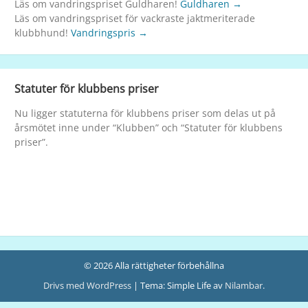
Läs om vandringspriset Guldharen!
Guldharen →
Läs om vandringspriset för vackraste jaktmeriterade
klubbhund!
Vandringspris →
Statuter för klubbens priser
Nu ligger statuterna för klubbens priser som delas ut på
årsmötet inne under “Klubben” och “Statuter för klubbens
priser”.
© 2026 Alla rättigheter förbehållna
Drivs med WordPress
|
Tema: Simple Life av
Nilambar
.