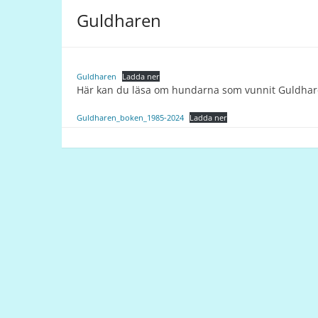
Guldharen
Guldharen
Ladda ner
Här kan du läsa om hundarna som vunnit Guldhare
Guldharen_boken_1985-2024
Ladda ner