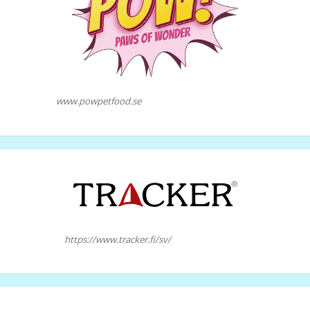
www.powpetfood.se
https://www.tracker.fi/sv/